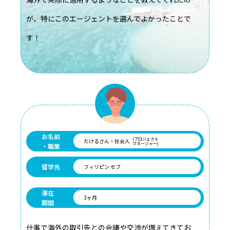
が、特にこのエージェントを選んでよかったことで
す！
お名前
(プロジェクト
たけるさん・社会人
マネージャー)
・職業
留学先
フィリピン セブ
滞在
3ヶ月
期間
仕事で海外の取引先との会議や交渉が増えてきてお