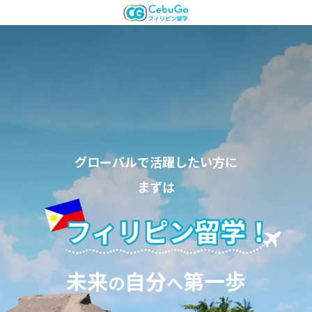
グローバルで活躍したい方に
まずは
未来
自分
第一歩
の
へ