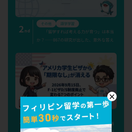
その他
語学学習
2
nd
「留学すれば考える力が育つ」は本当
か？——867の研究が出した、意外な答え
×
その他
渡航準備
語学学習
3
rd
アメリカ学生ビザから「期限なし」が消
える——2026年9月15日、F-1ビザD/S制