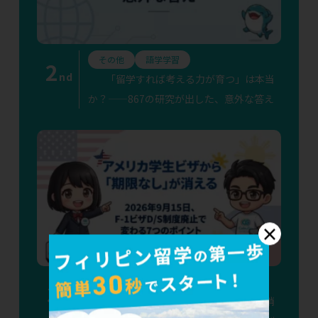
その他
語学学習
2
nd
「留学すれば考える力が育つ」は本当
か？——867の研究が出した、意外な答え
×
その他
渡航準備
語学学習
3
rd
アメリカ学生ビザから「期限なし」が消