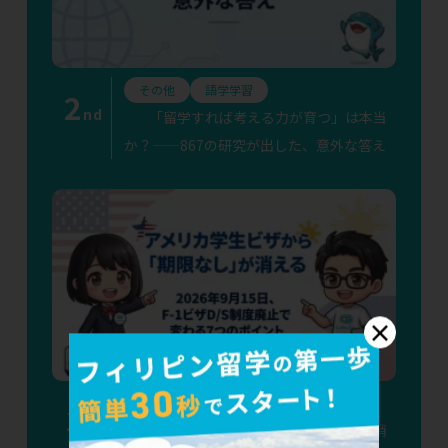
その他
語学学習
2
nd
「留学すれば考える力が育つ」は本当
か？——867の研究が出した、意外な答え
×
その他
渡航準備
語学学習
3
rd
アメリカ学生ビザから「期限なし」が消