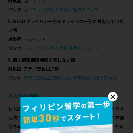
対象国:
南アフリカ
リンク:
南アフリカの個人情報保護法について
5. OECD プライバシーガイドラインの一部に対応していな
い国
対象国:
マレーシア
リンク:
マレーシアの個人情報保護法について
6. 個人情報保護制度を有しない国
対象国:
アラブ首長国連邦
リンク:
アラブ首長国連邦の個人情報保護に関する情報
×
その他の情報
個人情報保護委員会のホームページには、一定の国または
地域における個人情報の保護に関する制度についての詳細
な情報が提供されています。これらの情報は、外国での個