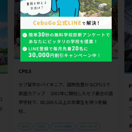
セブ
CPILS
セブ留学のパイオニア、国際色豊かなCPILSで
P
英語力アップ 2001年に開校したセブ最古の語
O
学学校で、80,000人以上の卒業生を持つ老舗
l
校...
果
IELTS
TOEIC
スパルタ規則
スピーキング