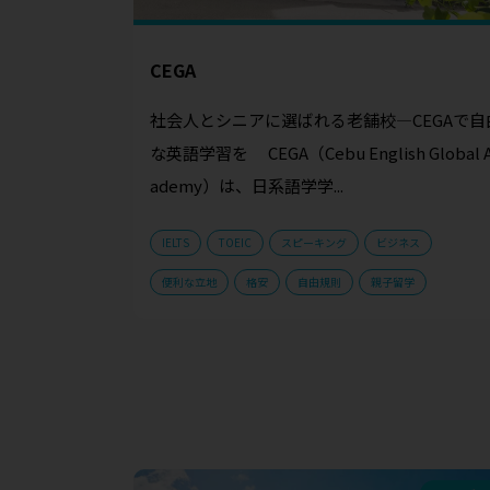
CEGA
社会人とシニアに選ばれる老舗校—CEGAで自
な英語学習を CEGA（Cebu English Global 
ademy）は、日系語学学...
IELTS
TOEIC
スピーキング
ビジネス
便利な立地
格安
自由規則
親子留学