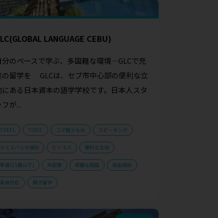
LC(GLOBAL LANGUAGE CEBU)
自分のペースで学ぶ、多国籍な環境—GLCで充
実の留学を GLCは、セブ市中心部の便利な立
地にある日本資本の語学学校です。日本人スタ
フが...
TOEFL
TOEIC
コマ数少なめ
スピーキング
セミスパルタ規則
ビジネス
便利な立地
単身(15歳以下)
外部寮
綺麗な施設
自由規則
英検対応
親子留学