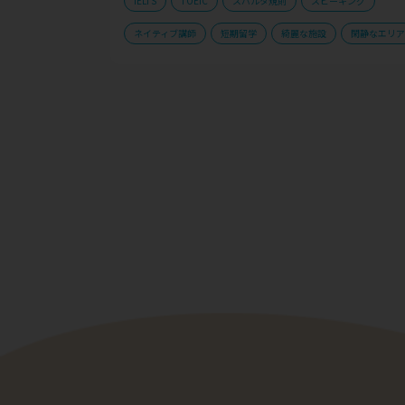
IELTS
TOEIC
スパルタ規則
スピーキング
ネイティブ講師
短期留学
綺麗な施設
閑静なエリア