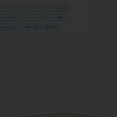
IELTS
TOEFL
TOEIC
コンドミニアム施設
スパルタ規則
スピーキング
ネイティブ講師
日本人が少ない
綺麗な施設
親子留学