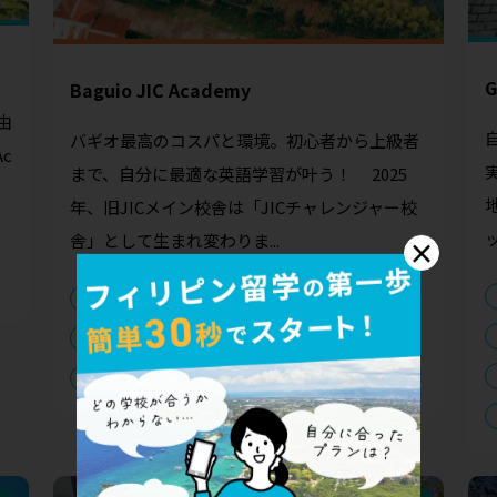
G
Baguio JIC Academy
由
バギオ最高のコスパと環境。初心者から上級者
Ac
まで、自分に最適な英語学習が叶う！ 2025
年、旧JICメイン校舎は「JICチャレンジャー校
ッ
舎」として生まれ変わりま...
×
IELTS
TOEIC
スパルタ規則
スピーキング
ネイティブ講師
休日受講可能
外部寮
点数保証コース
綺麗な施設
親子留学