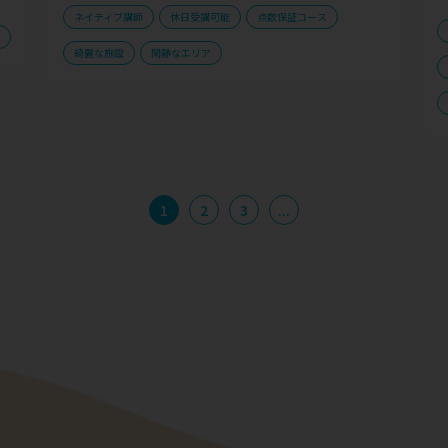
ネイティブ講師
休日受講可能
点数保証コース
綺麗な施設
閑静なエリア
1
2
3
...