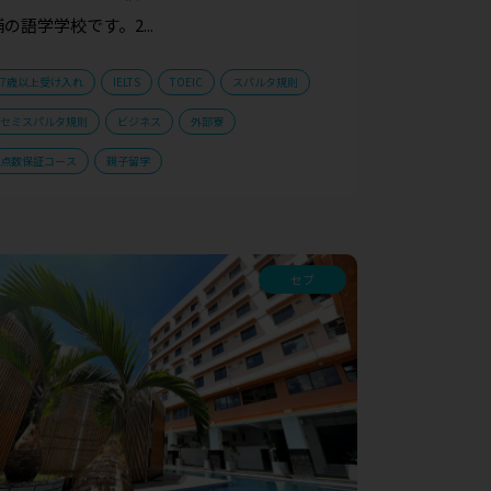
舗の語学学校です。2...
7歳以上受け入れ
IELTS
TOEIC
スパルタ規則
セミスパルタ規則
ビジネス
外部寮
点数保証コース
親子留学
セブ