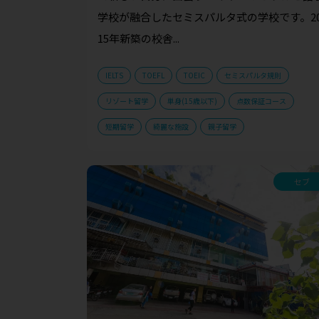
学校が融合したセミスパルタ式の学校です。2
15年新築の校舎...
IELTS
TOEFL
TOEIC
セミスパルタ規則
リゾート留学
単身(15歳以下)
点数保証コース
短期留学
綺麗な施設
親子留学
セブ