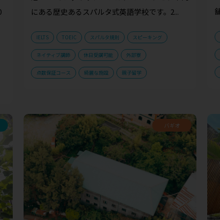
にある歴史あるスパルタ式英語学校です。2...
0
IELTS
TOEIC
スパルタ規則
スピーキング
ネイティブ講師
休日受講可能
外部寮
点数保証コース
綺麗な施設
親子留学
バギオ