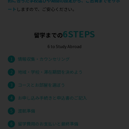
的に合った学校選びや期間の設定から、ご出発までをサポ
ート
しますので、ご安心ください。
6STEPS
留学までの
6 to Study Abroad
情報収集・カウンセリング
1
地域・学校・滞在期間を決めよう
2
コースとお部屋を選ぼう
3
お申し込み手続きと申込書のご記入
4
渡航準備
5
留学費用のお支払いと最終準備
6