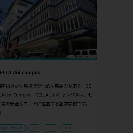
ELLA Uni campus
国際色豊かな環境で専門的な英語力を磨く—CE
LA Uni Campus CELLA Uniキャンパスは、セ
ブ島の安全なエリアに位置する語学学校です。
...
5歳以上受け入れ
IELTS
TESOL
TOEIC