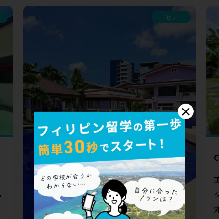
セブ
×
C
。
る