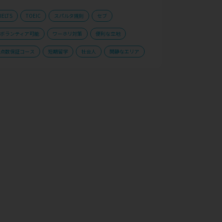
IELTS
TOEIC
スパルタ規則
セブ
ボランティア可能
ワーホリ対策
便利な立地
点数保証コース
短期留学
社会人
閑静なエリア