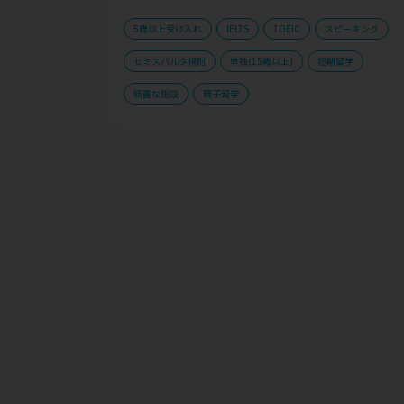
5歳以上受け入れ
IELTS
TOEIC
スピーキング
セミスパルタ規則
単独(15歳以上)
短期留学
綺麗な施設
親子留学