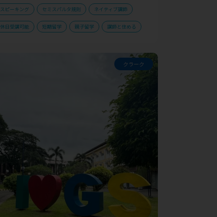
スピーキング
セミスパルタ規則
ネイティブ講師
休日受講可能
短期留学
親子留学
講師と住める
クラーク