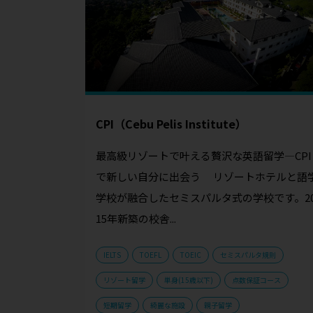
CPI（Cebu Pelis Institute）
最高級リゾートで叶える贅沢な英語留学—CPI
で新しい自分に出会う リゾートホテルと語
学校が融合したセミスパルタ式の学校です。2
15年新築の校舎...
IELTS
TOEFL
TOEIC
セミスパルタ規則
リゾート留学
単身(15歳以下)
点数保証コース
短期留学
綺麗な施設
親子留学