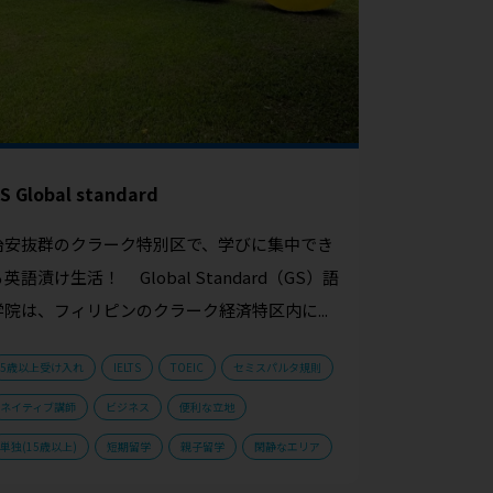
S Global standard
治安抜群のクラーク特別区で、学びに集中でき
英語漬け生活！ Global Standard（GS）語
学院は、フィリピンのクラーク経済特区内に...
5歳以上受け入れ
IELTS
TOEIC
セミスパルタ規則
ネイティブ講師
ビジネス
便利な立地
単独(15歳以上)
短期留学
親子留学
閑静なエリア