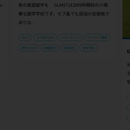
実の英語留学を GLANTは2009年開校の小規
m
模な語学学校です。セブ島でも屈指の低価格で
ありな...
IELTS
コマ数少なめ
スピーキング
ネイティブ講師
便利な立地
短期留学
自由規則
通学可能
G
る