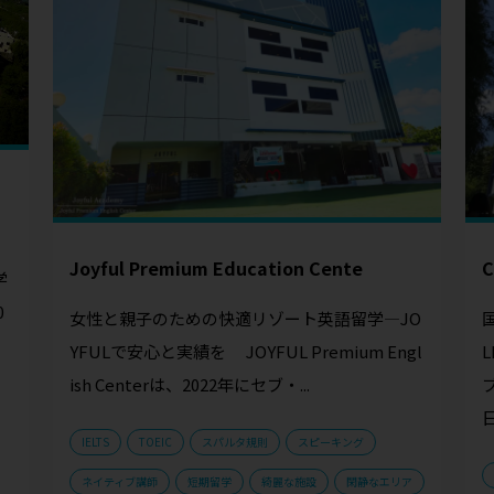
Joyful Premium Education Cente
C
学
0
女性と親子のための快適リゾート英語留学—JO
YFULで安心と実績を JOYFUL Premium Engl
L
ish Centerは、2022年にセブ・...
日
IELTS
TOEIC
スパルタ規則
スピーキング
ネイティブ講師
短期留学
綺麗な施設
閑静なエリア