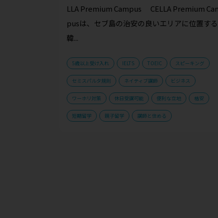
LLA Premium Campus CELLA Premium Ca
pusは、セブ島の治安の良いエリアに位置する
韓...
5歳以上受け入れ
IELTS
TOEIC
スピーキング
セミスパルタ規則
ネイティブ講師
ビジネス
ワーホリ対策
休日受講可能
便利な立地
格安
短期留学
親子留学
講師と住める