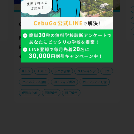
CG academy Banilad校
界への扉を開く、国際色豊かな環境で実践的な
英語力を磨く CG Banilad校は、セブ島屈指の
名門校CG Spartaの第二キャンパスと...
IELTS
TOEIC
シニア留学
スピーキング
セブ
セミスパルタ規則
ネイティブ講師
ボランティア可能
便利な立地
短期留学
親子留学