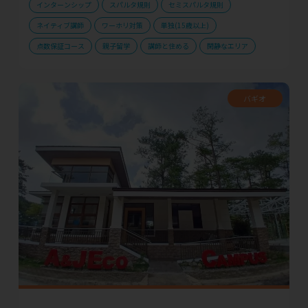
インターンシップ
スパルタ規則
セミスパルタ規則
ネイティブ講師
ワーホリ対策
単独(15歳以上)
点数保証コース
親子留学
講師と住める
閑静なエリア
バギオ