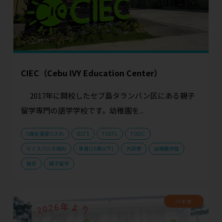
CIEC（Cebu IVY Education Center）
2017年に開校したセブ島タランバン区にある親子
留学専門の語学学校です。幼稚園を...
5歳未満受け入れ
IELTS
TOEFL
TOEIC
セミスパルタ規則
単身(15歳以下)
外部寮
幼稚園併設
格安
親子留学
バギオ