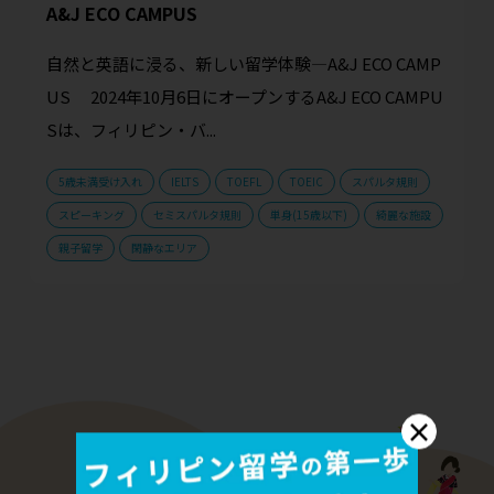
A&J ECO CAMPUS
自然と英語に浸る、新しい留学体験—A&J ECO CAMP
US 2024年10月6日にオープンするA&J ECO CAMPU
Sは、フィリピン・バ...
5歳未満受け入れ
IELTS
TOEFL
TOEIC
スパルタ規則
スピーキング
セミスパルタ規則
単身(15歳以下)
綺麗な施設
親子留学
閑静なエリア
×