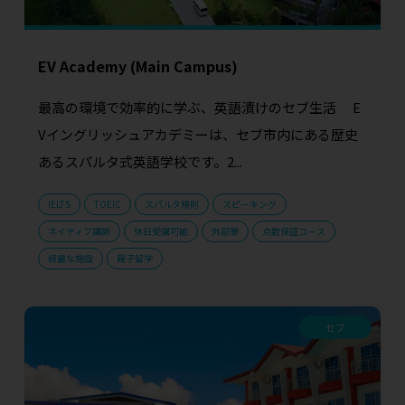
EV Academy (Main Campus)
最高の環境で効率的に学ぶ、英語漬けのセブ生活 E
Vイングリッシュアカデミーは、セブ市内にある歴史
あるスパルタ式英語学校です。2...
IELTS
TOEIC
スパルタ規則
スピーキング
ネイティブ講師
休日受講可能
外部寮
点数保証コース
綺麗な施設
親子留学
セブ