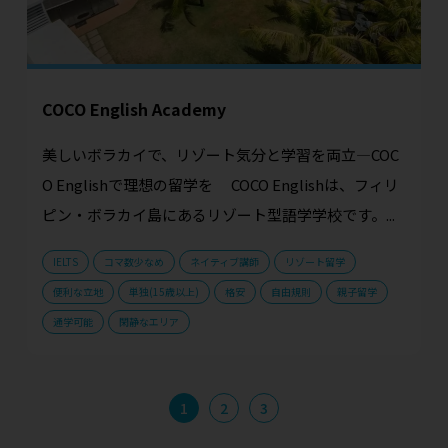
COCO English Academy
美しいボラカイで、リゾート気分と学習を両立—COC
O Englishで理想の留学を COCO Englishは、フィリ
ピン・ボラカイ島にあるリゾート型語学学校です。...
IELTS
コマ数少なめ
ネイティブ講師
リゾート留学
便利な立地
単独(15歳以上)
格安
自由規則
親子留学
通学可能
閑静なエリア
1
2
3