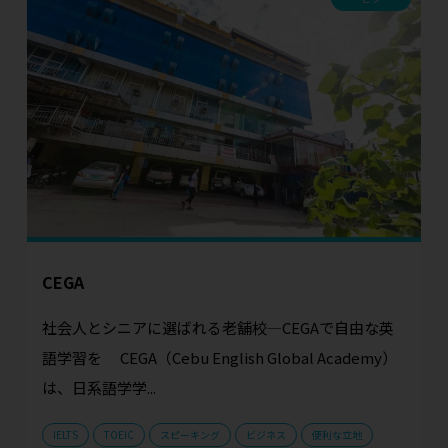
CEGA
社会人とシニアに選ばれる老舗校—CEGAで自由な英
語学習を CEGA（Cebu English Global Academy）
は、日系語学学...
IELTS
TOEIC
スピーキング
ビジネス
便利な立地