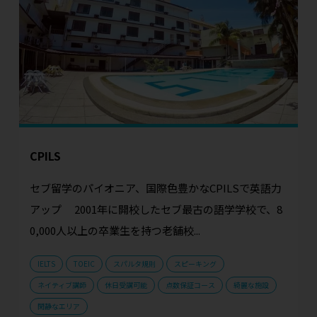
CPILS
セブ留学のパイオニア、国際色豊かなCPILSで英語力
アップ 2001年に開校したセブ最古の語学学校で、8
0,000人以上の卒業生を持つ老舗校...
IELTS
TOEIC
スパルタ規則
スピーキング
ネイティブ講師
休日受講可能
点数保証コース
綺麗な施設
閑静なエリア