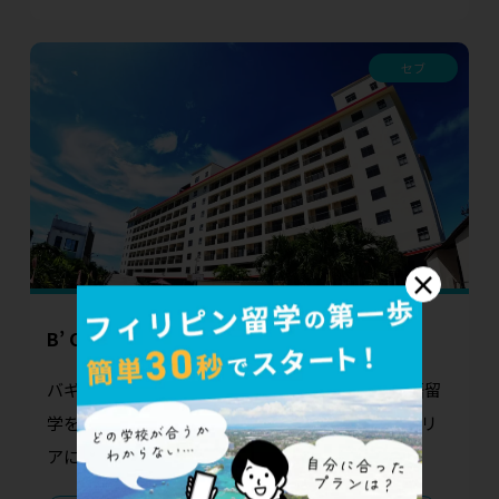
セブ
×
B’ CEBU
バギオの名門校がセブ島へ—B' Cebuで理想の英語留
学を B' Cebuは、2023年7月にセブ島マクタンエリ
アにオープンした、最大300...