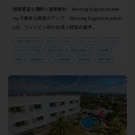
経験豊富な講師と最新教材—Winning English Acade
myで確実な英語力アップ Winning English Academ
yは、フィリピン初の台湾人経営の語学...
5歳以上受け入れ
IELTS
TOEIC
スピーキング
ビジネス
ボランティア可能
便利な立地
単独(15歳以上)
外部寮
格安
点数保証コース
自由規則
親子留学
通学可能
その他