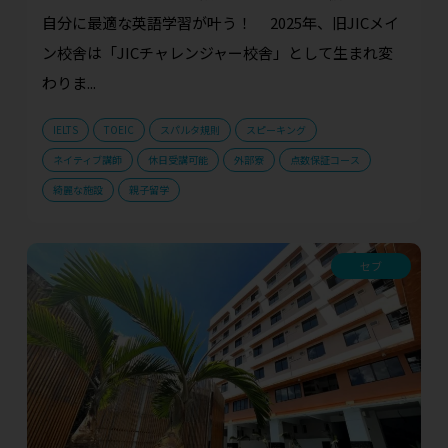
自分に最適な英語学習が叶う！ 2025年、旧JICメイ
ン校舎は「JICチャレンジャー校舎」として生まれ変
わりま...
IELTS
TOEIC
スパルタ規則
スピーキング
ネイティブ講師
休日受講可能
外部寮
点数保証コース
綺麗な施設
親子留学
セブ