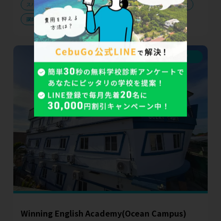
スパルタ規則
スピーキング
セミスパルタ規則
綺麗な施設
講師と住める
通学可能
セブ
Winning English Academy(Ocean Campus)