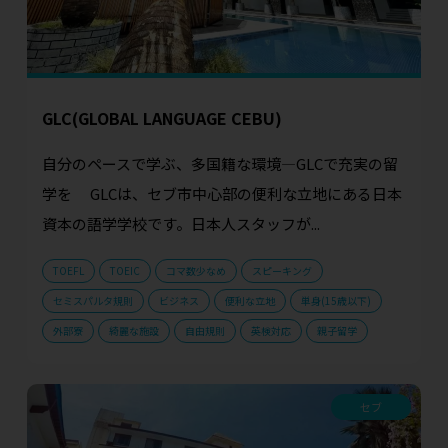
GLC(GLOBAL LANGUAGE CEBU)
自分のペースで学ぶ、多国籍な環境—GLCで充実の留
学を GLCは、セブ市中心部の便利な立地にある日本
資本の語学学校です。日本人スタッフが...
TOEFL
TOEIC
コマ数少なめ
スピーキング
セミスパルタ規則
ビジネス
便利な立地
単身(15歳以下)
外部寮
綺麗な施設
自由規則
英検対応
親子留学
セブ