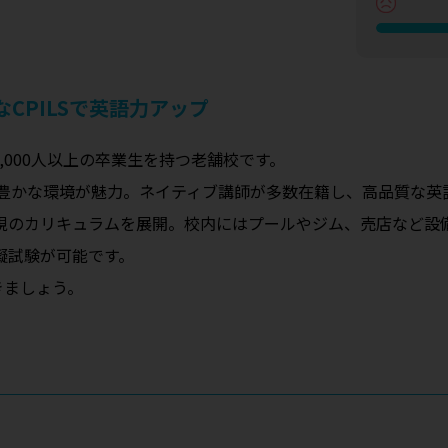
CPILSで英語力アップ
0,000人以上の卒業生を持つ老舗校です。
色豊かな環境が魅力。ネイティブ講師が多数在籍し、高品質な英
視のカリキュラムを展開。校内にはプールやジム、売店など設
模擬試験が可能です。
きましょう。