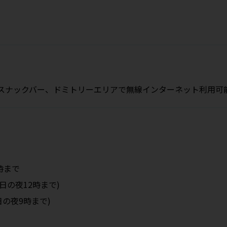
ーム、スナックバー、ドミトリーエリアで無線インターネット利用可
時まで
曜日の夜12時まで)
日の夜9時まで)