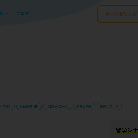
報
ブログ
カウンセリング
ィブ講師
休日受講可能
点数保証コース
綺麗な施設
閑静なエリア
留学シナ