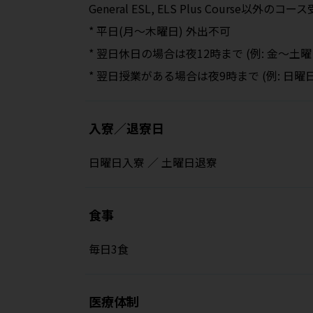
General ESL, ELS Plus Course以外のコ
* 平日(月～木曜日) 外出不可
* 翌日休日の場合は夜12時まで (例: 金～土
* 翌日授業がある場合は夜9時まで (例: 日曜
入寮／退寮日
日曜日入寮 ／ 土曜日退寮
食事
毎日3食
医療体制