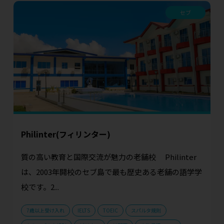
セブ
Philinter(フィリンター)
質の高い教育と国際交流が魅力の老舗校 Philinter
は、2003年開校のセブ島で最も歴史ある老舗の語学学
校です。2...
7歳以上受け入れ
IELTS
TOEIC
スパルタ規則