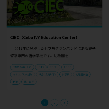
CIEC（Cebu IVY Education Center）
2017年に開校したセブ島タランバン区にある親子
留学専門の語学学校です。幼稚園を...
5歳未満受け入れ
IELTS
TOEFL
TOEIC
セミスパルタ規則
単身(15歳以下)
外部寮
幼稚園併設
格安
親子留学
1
2
3