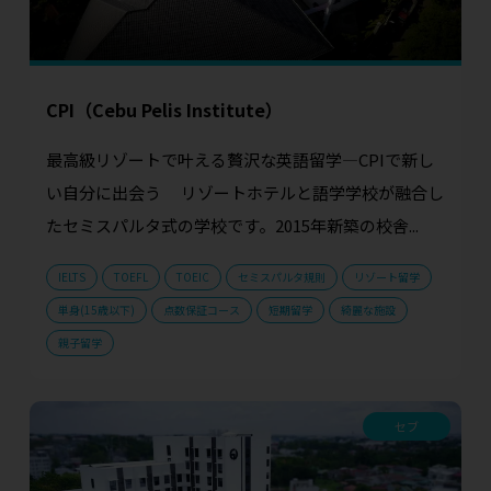
CPI（Cebu Pelis Institute）
最高級リゾートで叶える贅沢な英語留学—CPIで新し
い自分に出会う リゾートホテルと語学学校が融合し
たセミスパルタ式の学校です。2015年新築の校舎...
IELTS
TOEFL
TOEIC
セミスパルタ規則
リゾート留学
単身(15歳以下)
点数保証コース
短期留学
綺麗な施設
親子留学
セブ