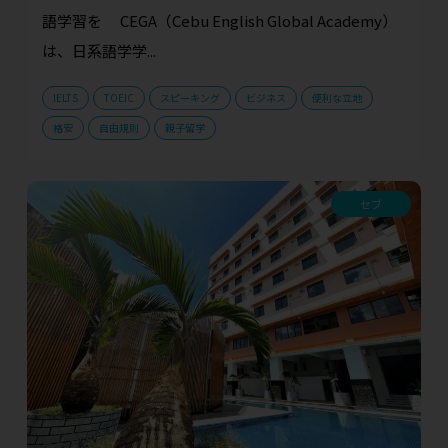
語学習を CEGA（Cebu English Global Academy）
は、日系語学学...
IELTS
TOEIC
スピーキング
ビジネス
便利な立地
格安
自由規則
親子留学
セブ