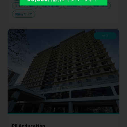
ネイティブ講師
休日受講可能
点数保証コース
綺麗な施設
閑静なエリア
セブ
PILAeducation