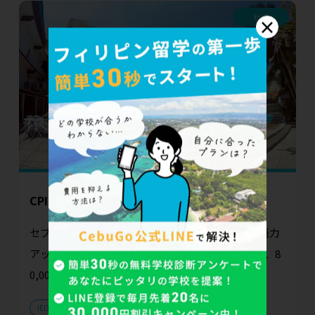
セブ
×
CPILS
セブ留学のパイオニア、国際色豊かなCPILSで英語力
アップ 2001年に開校したセブ最古の語学学校で、8
0,000人以上の卒業生を持つ老舗校...
IELTS
TOEIC
スパルタ規則
スピーキング