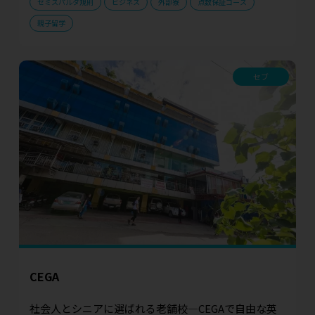
セミスパルタ規則
ビジネス
外部寮
点数保証コース
親子留学
セブ
CEGA
社会人とシニアに選ばれる老舗校—CEGAで自由な英