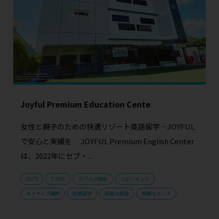
Joyful Premium Education Cente
女性と親子のための快適リゾート英語留学—JOYFUL
で安心と実績を JOYFUL Premium English Center
は、2022年にセブ・...
IELTS
TOEIC
スパルタ規則
スピーキング
ネイティブ講師
短期留学
綺麗な施設
閑静なエリア