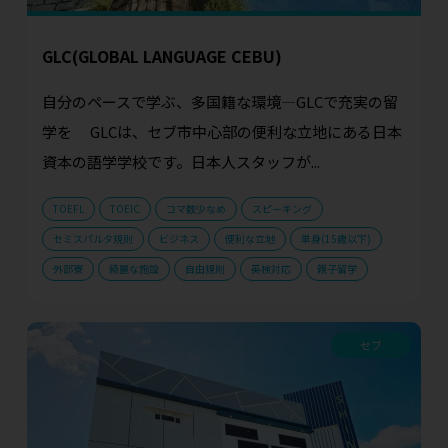
GLC(GLOBAL LANGUAGE CEBU)
自分のペースで学ぶ、多国籍な環境—GLCで充実の留
学を GLCは、セブ市中心部の便利な立地にある日本
資本の語学学校です。日本人スタッフが...
TOEFL
TOEIC
コマ数少なめ
スピーキング
セミスパルタ規則
ビジネス
便利な立地
単身(15歳以下)
外部寮
綺麗な施設
自由規則
英検対応
親子留学
セブ