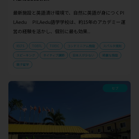
最新施設と英語漬け環境で、自然に英語が身につくPI
LAedu PILAedu語学学校は、約15年のアカデミー運
営の経験を活かし、個別に最も効果...
IELTS
TOEFL
TOEIC
コンドミニアム施設
スパルタ規則
スピーキング
ネイティブ講師
日本人が少ない
綺麗な施設
親子留学
セブ