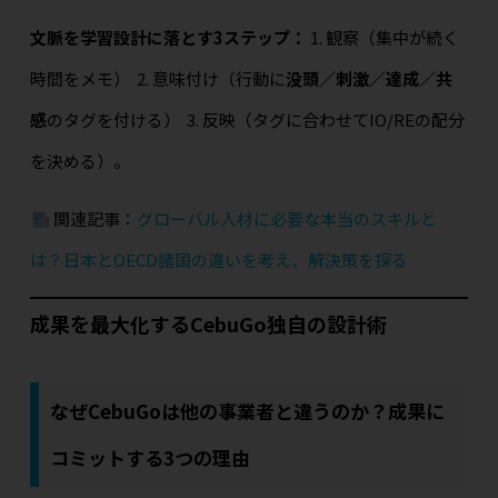
文脈を学習設計に落とす3ステップ：
1. 観察（集中が続く
時間をメモ）
2. 意味付け（行動に
没頭／刺激／達成／共
感
のタグを付ける）
3. 反映（タグに合わせてIO/REの配分
を決める）。
関連記事：
グローバル人材に必要な本当のスキルと
は？日本とOECD諸国の違いを考え、解決策を探る
成果を最大化するCebuGo独自の設計術
なぜCebuGoは他の事業者と違うのか？成果に
コミットする3つの理由