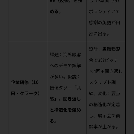
RE（反復）を強
し”が激減
学外
める
。
ボランティアで
感謝の英語が自
然に出る。
設計：異職種混
課題：海外顧客
合で3分ピッチ
へのデモで誤解
×4回＋聞き返し
が多い。仮説：
企業研修（10
スクリプト訓
価値タグ＝「共
日・クラーク）
練。変化：要点
感」。
聞き返し
の構造化が定着
と構造化を強め
し、展示会で商
る
。
談率が上がる。