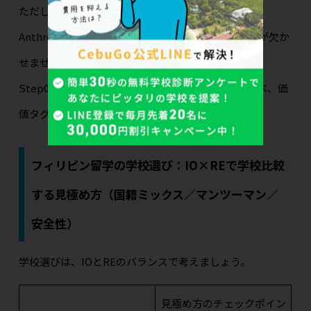
ただし数字は地図。実際の行動へ移すには、
Anthropology（文脈理解）
と
Field（現地データ）が欠か
せません。
Step0では、この数字を“ものさし”として候補を並べ、価
値タグと照らし合わせて初期仮説を作ります。
フィリピン留学の学校選び：IO×REで学校比較
する見極め方（国籍ミックス／マンツーマン／
安全性）
学校選びは、IOとREのバランスで考えましょう。
見極め方のチェックポイン