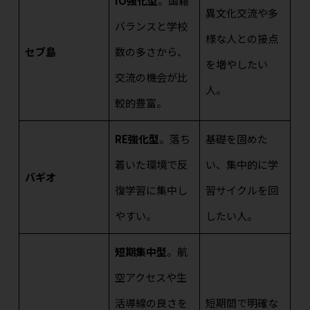
IO強化型
。国籍
異文化交流や多
バランスと学校
様な人との接点
セブ島
数の多さから、
を増やしたい
交流の機会が比
人。
較的豊富。
RE強化型
。落ち
基礎を固めた
着いた環境で反
い、集中的に学
バギオ
復学習に集中し
習サイクルを回
やすい。
したい人。
短期集中型
。航
空アクセスや生
活導線の良さを
短期間で明確な