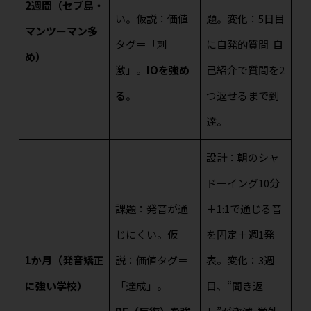
2週間（セブ島・
い。仮説：価値
題。変化：5日目
マンツーマン多
タグ＝「刺
に自発的質問
自
め）
激」。
IOを強め
己紹介で質問を2
る
。
つ返せるまで到
達。
設計：朝のシャ
ドーイング10分
課題：発音が通
＋1:1で通じる音
じにくい。仮
を固定＋週1発
1か月（発音矯正
説：価値タグ＝
表。変化：3週
に強い学校）
「達成」。
目、“聞き返