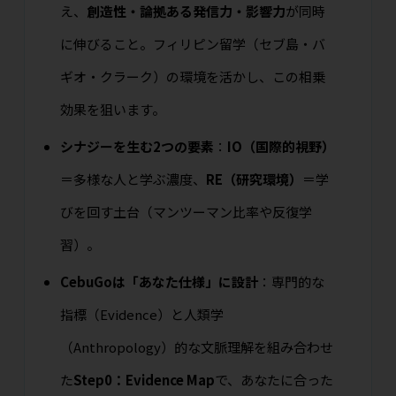
え、
創造性・論拠ある発信力・影響力
が同時
に伸びること。フィリピン留学（セブ島・バ
ギオ・クラーク）の環境を活かし、この相乗
効果を狙います。
シナジーを生む2つの要素
：
IO（国際的視野）
＝多様な人と学ぶ濃度、
RE（研究環境）
＝学
びを回す土台（マンツーマン比率や反復学
習）。
CebuGoは「あなた仕様」に設計
：専門的な
指標（Evidence）と人類学
（Anthropology）的な文脈理解を組み合わせ
た
Step0：Evidence Map
で、あなたに合った