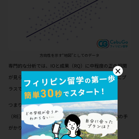
方向性を示す“地図”としてのデータ
専門的な分析では、IOと成果（RQ）に中程度の正の相関
×
が見られ、他要因を統制した回帰でもIOとREは有意にプ
ラスです（例: r≈0.43, β(IO)≈0.21, β(RE)≈0.34）。
つまり、多様な学びの濃度（IO）と学びを回す土台
（RE）が整うほど、結果は上がりやすいという“方向の手
がかり”が得られます。