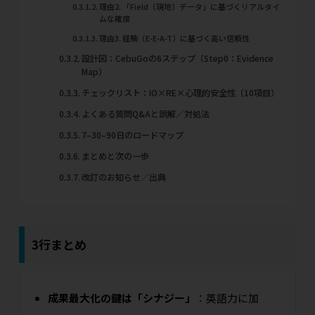
理由2. 「Field（現地）データ」に基づくリアルタイ
ムな確度
理由3. 経験（E-E-A-T）に基づく高い信頼性
設計図：CebuGoの6ステップ（Step0：Evidence
Map）
チェックリスト：IO×RE×心理的安全性（10項目）
よくある質問Q&Aと誤解／対処法
7–30–90日のロードマップ
まとめと次の一歩
改訂のお知らせ／出典
3行まとめ
成果最大化の鍵は「シナジー」
：英語力に加