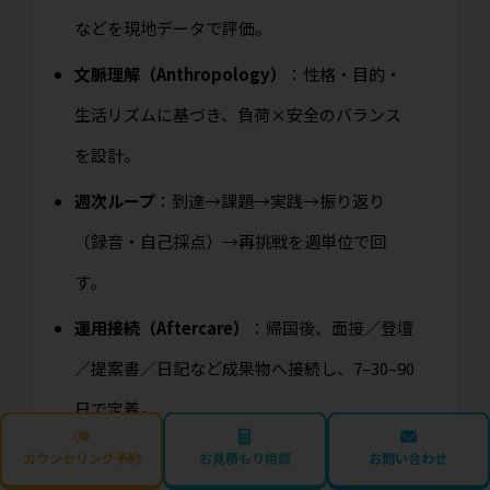
などを現地データで評価。
文脈理解（Anthropology）
：性格・目的・
生活リズムに基づき、負荷×安全のバランス
を設計。
週次ループ
：到達→課題→実践→振り返り
（録音・自己採点）→再挑戦を週単位で回
す。
運用接続（Aftercare）
：帰国後、面接／登壇
／提案書／日記など成果物へ接続し、7–30–90
日で定着。
カウンセリング予約
お見積もり相談
お問い合わせ