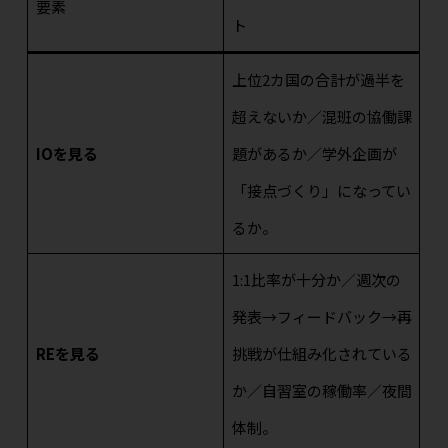
要素
ト
上位2カ国の合計が過半を
超えないか／混班の協働課
IOを見る
題があるか／学外企画が
「接点づくり」になってい
るか。
1:1比率が十分か／週次の
発表→フィードバック→再
REを見る
挑戦が仕組み化されている
か／自習室の稼働率／夜間
体制。