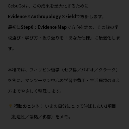
CebuGoは、この成果を最大化するために
Evidence×Anthropology×Field
で設計します。
最初に
Step0：Evidence Map
で方向を定め、その後の学
校選び・学び方・振り返りを「あなた仕様」に最適化しま
す。
本稿では、フィリピン留学（セブ島／バギオ／クラーク）
を例に、マンツーマン中心の学習や費用・生活環境の考え
方までやさしく整理します。
行動のヒント：
いまの自分にとって伸ばしたい1項目
（創造性／論拠／影響）をメモ。