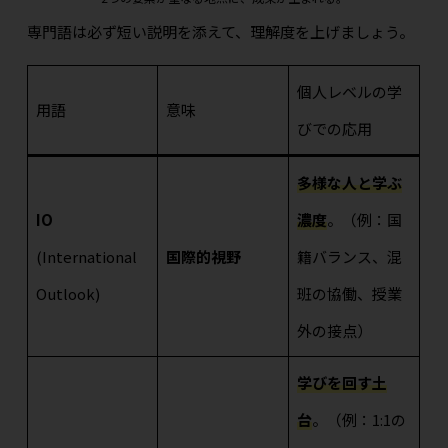
専門語は必ず短い説明を添えて、理解度を上げましょう。
個人レベルの学
用語
意味
びでの応用
多様な人と学ぶ
IO
濃度
。（例：国
(International
国際的視野
籍バランス、混
Outlook)
班の協働、授業
外の接点）
学びを回す土
台
。（例：1:1の