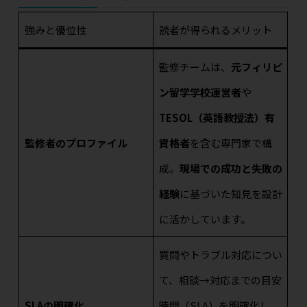
強みと優位性
読者が得られるメリット
監修チームは、
元フィリピ
ン留学学校運営者
や
TESOL（英語教授法）有
監修者のプロファイル
資格者
を含む専門家で構
成。
現場での成功と失敗の
経験
に基づいた知見を設計
に活かしています。
質問やトラブル対応につい
て、相談→対応までの目安
SLAの明確化
時間（SLA）を明確化し、