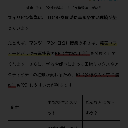
都市ごとに「交流の濃さ」と「反復環境」が違う
フィリピン留学
は、
IOとREを同時に高めやすい環境
が整
っています。
たとえば、
マンツーマン（1:1）授業
の多さは、
発表→フ
ィードバック→再挑戦
の
RE（学びの土台）
を分厚くして
くれます。さらに、学校や都市によって国籍ミックスやア
クティビティの種類が変わるため、
IO（多様な人と学ぶ濃
度）
も設計しやすいのが利点です。
主な特性とメリ
どんな人におす
都市
ット
すめ？