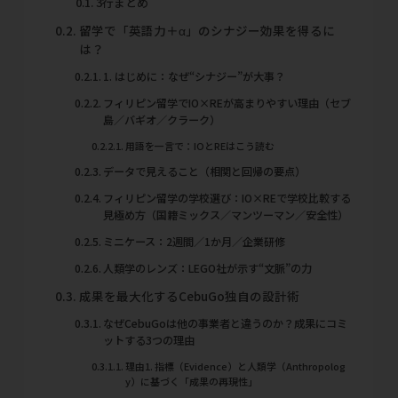
3行まとめ
留学で「英語力＋α」のシナジー効果を得るに
は？
1. はじめに：なぜ“シナジー”が大事？
フィリピン留学でIO×REが高まりやすい理由（セブ
島／バギオ／クラーク）
用語を一言で：IOとREはこう読む
データで見えること（相関と回帰の要点）
フィリピン留学の学校選び：IO×REで学校比較する
見極め方（国籍ミックス／マンツーマン／安全性）
ミニケース：2週間／1か月／企業研修
人類学のレンズ：LEGO社が示す“文脈”の力
成果を最大化するCebuGo独自の設計術
なぜCebuGoは他の事業者と違うのか？成果にコミ
ットする3つの理由
理由1. 指標（Evidence）と人類学（Anthropolog
y）に基づく「成果の再現性」