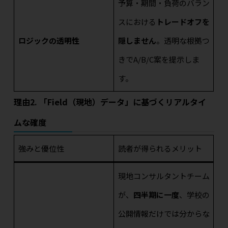
予算・期間・負荷のバラン
スにおける
トレードオフを
ロジックの透明性
隠しません
。透明な根拠つ
きでA/B/C案を提示しま
す。
理由2. 「Field（現地）データ」に基づくリアルタイ
ムな確度
強みと優位性
読者が得られるメリット
現地コンサルタントチーム
が、
四半期に一度
、学校の
公開情報だけでは分からな