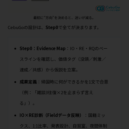
最初に“方向”を決めると、迷いが減る。
CebuGoの設計は、
Step0
で全てが決まります。
Step0：Evidence Map
：IO・RE・RQのベー
スラインを確認し、価値タグ（没頭／刺激／
達成／共感）から仮説を立案。
成果定義
：帰国時に何ができるかを1文で合意
（例：「雑談3往復×2を止まらず言え
る」）。
IO×RE診断（Fieldデータ反映）
：国籍ミッ
クス、1:1比率、発表設計、自習室、夜間体制