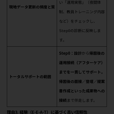
い「運用実態」（夜間体
現地データ更新の頻度と質
制、教員トレーニング内容
など）をチェックし、
Step0の診断に反映しま
す。
Step0：設計
から
帰国後の
運用接続（アフターケア）
までを一貫してサポート。
トータルサポートの範囲
帰国後の面接／登壇／提案
書作成といった成果物への
接続
まで伴走します。
理由3. 経験（E-E-A-T）に基づく高い信頼性