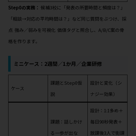
Step0の実務：
候補3校に「発表の所要時間と頻度は？」
「相談→対応の平均時間は？」など同じ質問をぶつけ、採
点
強み／弱みを可視化
価値タグと照合し、A/B/C案の骨
格を作ります。
ミニケース：2週間／1か月／企業研修
課題とStep0仮
設計と変化（シ
ケース
説
ナジー効果）
設計：1:1多め＋
課題：話しかけ
毎日90秒発表＋
る一歩が出な
放課後3人で街課