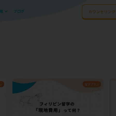
報
ブログ
カウンセリング
報
ン
備
留学プラン