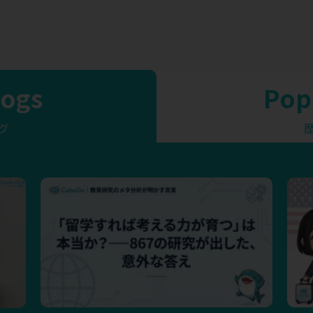
logs
Pop
グ