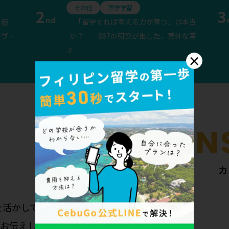
その他
語学学習
2
3
nd
「留学すれば考える力が育つ」は本当
全版｜
か？——867の研究が出した、意外な答
セブ・
え
×
カ
を活かして
お伝えします。