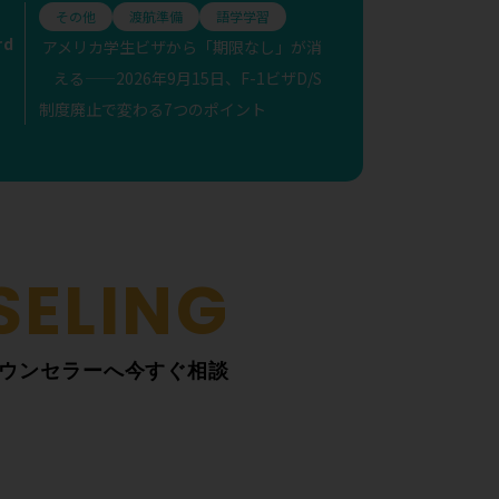
その他
渡航準備
語学学習
rd
アメリカ学生ビザから「期限なし」が消
える——2026年9月15日、F-1ビザD/S
制度廃止で変わる7つのポイント
ウンセラーへ今すぐ相談