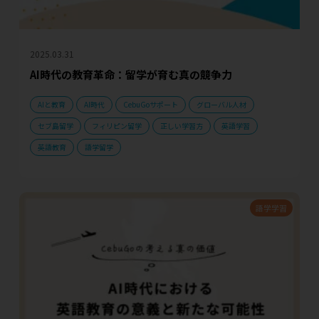
2025.03.31
AI時代の教育革命：留学が育む真の競争力
AIと教育
AI時代
CebuGoサポート
グローバル人材
セブ島留学
フィリピン留学
正しい学習方
英語学習
英語教育
語学留学
語学学習