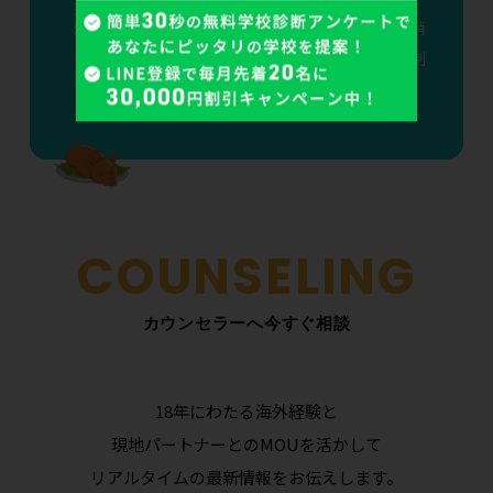
3
rd
アメリカ学生ビザから「期限なし」が消
える——2026年9月15日、F-1ビザD/S制
度廃止で変わる7つのポイント
カウンセラーへ今すぐ相談
18年にわたる海外経験と
現地パートナーとのMOUを活かして
リアルタイムの最新情報をお伝えします。