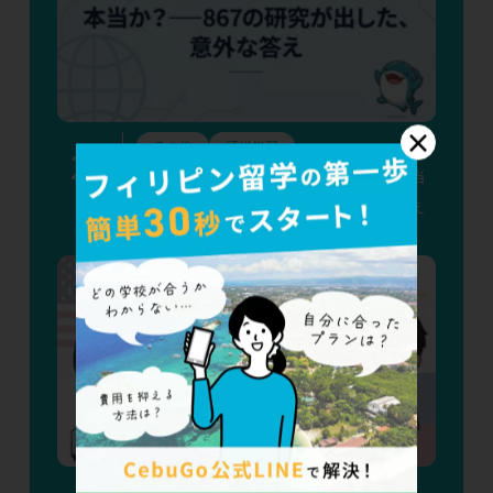
×
その他
語学学習
2
nd
「留学すれば考える力が育つ」は本当
か？——867の研究が出した、意外な答え
その他
渡航準備
語学学習