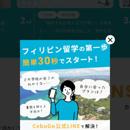
その他
語学学習
2
3
nd
「留学すれば考える力が育つ」は本当
全版｜
か？——867の研究が出した、意外な答
セブ・
×
え
カ
を活かして