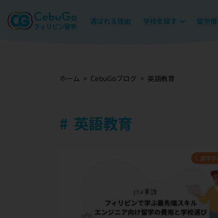
選ばれる理由
学校を探す
留学情
ホーム
CebuGoブログ
英語教育
英語教育
留学プラ
渡航準
語学学