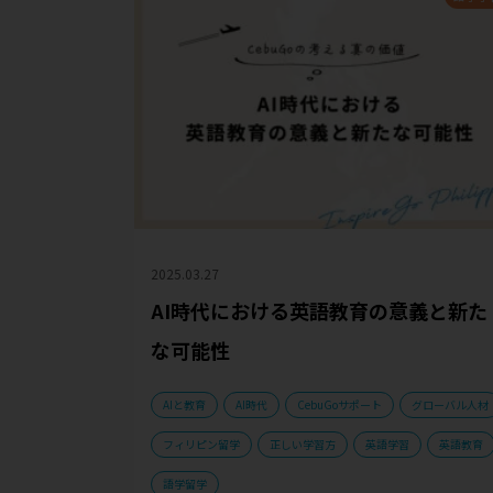
2025.03.27
AI時代における英語教育の意義と新た
な可能性
AIと教育
AI時代
CebuGoサポート
グローバル人材
フィリピン留学
正しい学習方
英語学習
英語教育
語学留学