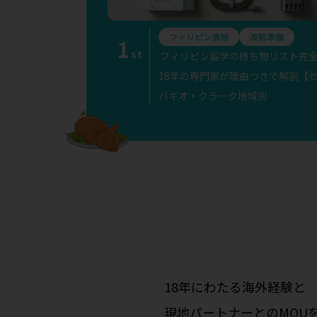
フィリピン情報
渡航準備
1
st
フィリピン留学の持ち物リスト完
18年の専門家が理由つきで解説【
バギオ・クラーク地域別
18年にわたる海外経験と
現地パートナーとのMOU