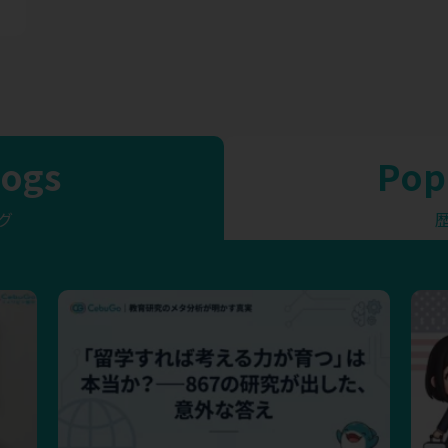
logs
Pop
グ