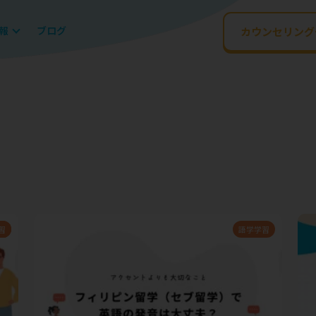
報
ブログ
カウンセリング
ン
備
習
語学学習