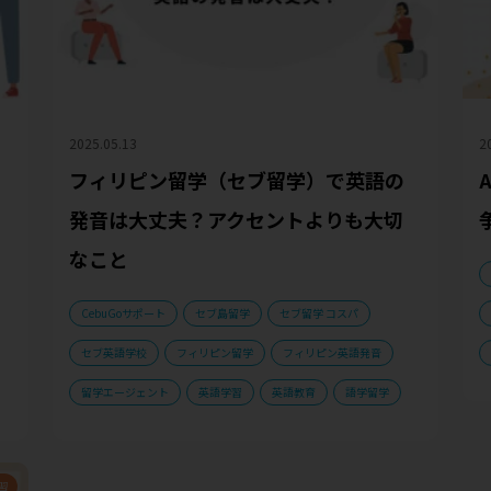
2025.05.13
2
フィリピン留学（セブ留学）で英語の
発音は大丈夫？アクセントよりも大切
なこと
CebuGoサポート
セブ島留学
セブ留学 コスパ
セブ英語学校
フィリピン留学
フィリピン英語発音
留学エージェント
英語学習
英語教育
語学留学
習