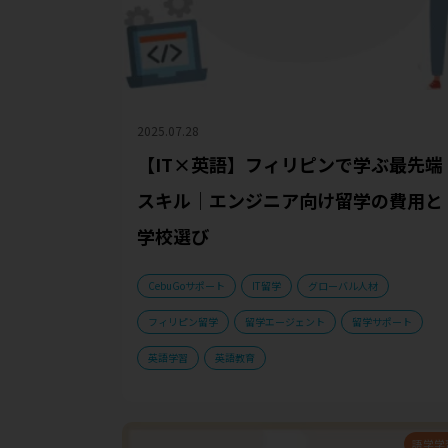
2025.07.28
【IT×英語】フィリピンで学ぶ最先端
スキル｜エンジニア向け留学の費用と
学校選び
CebuGoサポート
IT留学
グローバル人材
フィリピン留学
留学エージェント
留学サポート
英語学習
英語教育
語学学