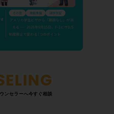
その他
渡航準備
語学学習
rd
アメリカ学生ビザから「期限なし」が消
える——2026年9月15日、F-1ビザD/S
制度廃止で変わる7つのポイント
ウンセラーへ今すぐ相談