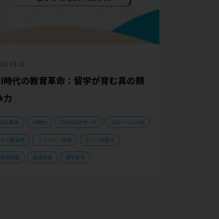
025.03.31
AI時代の教育革命：留学が育む真の競
争力
AIと教育
AI時代
CebuGoサポート
グローバル人材
セブ島留学
フィリピン留学
正しい学習方
英語学習
英語教育
語学留学