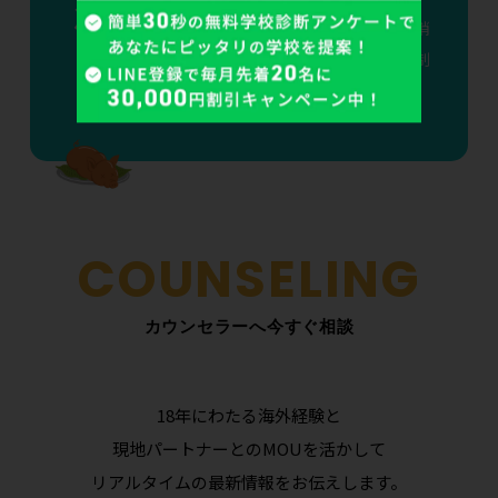
3
rd
アメリカ学生ビザから「期限なし」が消
える——2026年9月15日、F-1ビザD/S制
度廃止で変わる7つのポイント
カウンセラーへ今すぐ相談
18年にわたる海外経験と
現地パートナーとのMOUを活かして
リアルタイムの最新情報をお伝えします。