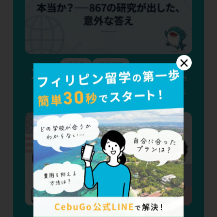
×
その他
語学学習
2
nd
「留学すれば考える力が育つ」は本当
か？——867の研究が出した、意外な答え
その他
渡航準備
語学学習