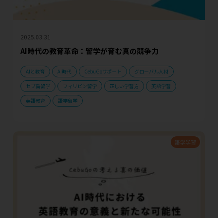
2025.03.31
AI時代の教育革命：留学が育む真の競争力
AIと教育
AI時代
CebuGoサポート
グローバル人材
セブ島留学
フィリピン留学
正しい学習方
英語学習
英語教育
語学留学
語学学習