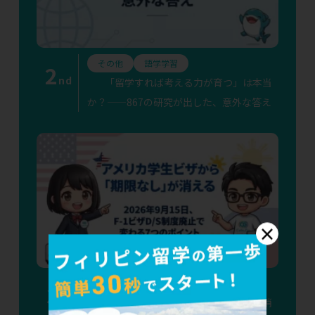
その他
語学学習
2
nd
「留学すれば考える力が育つ」は本当
か？——867の研究が出した、意外な答え
×
その他
渡航準備
語学学習
3
rd
アメリカ学生ビザから「期限なし」が消