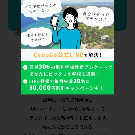
える——2026年9月15日、F-1ビザD/S制
度廃止で変わる7つのポイント
カウンセラーへ今すぐ相談
18年にわたる海外経験と
現地パートナーとのMOUを活かして
リアルタイムの最新情報をお伝えします。
私たちだからこそできる