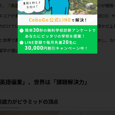
て、
「英語が話せる＝グローバル人材」
というイメージが根強
Cスコアが重視されています。しかし、世界的な基準（OECD）
力だけでは世界で通用しない」という衝撃的な事実が浮かび上
と世界で異なる「求められるスキル」の正体を解き明かし、な
留学が選ばれているのか、その理由を解説します。
は「英語偏重」、世界は「課題解決力」
英語力がピラミッドの頂点