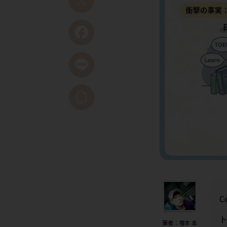
C
筆者：増本 圭