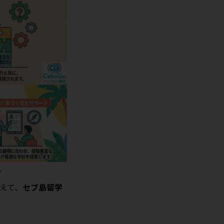
。
えて、
セブ島留学