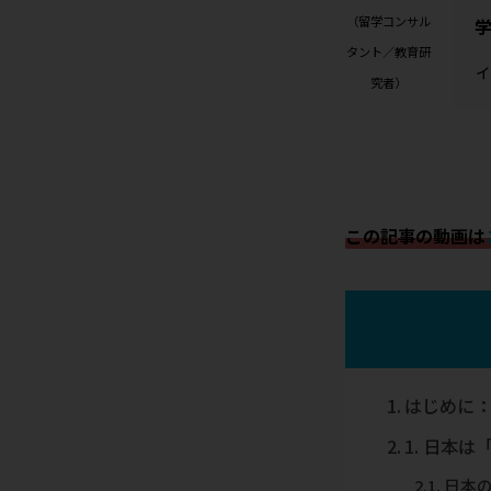
（留学コンサル
タント／教育研
究者）
この記事の動画は
はじめに
1. 日本
日本