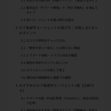
学校からの紹介料（中間マージン）で運営するタイプ
留学生が「サポート費用」や「仲介手数料」を支払う
タイプ
安いエージェントを選ぶ際の注意点
セブ島留学エージェントの選び方｜失敗しない6つ
のポイント
口コミや評判のチェック方法
「費用が安い＝安心」とは限らない理由
3. サポート体制・トラブル対応の確認
現地の学校やエリアに詳しいか
カウンセリングの質と丁寧さ
契約前の情報開示と書面での確認
おすすめのセブ島留学エージェント3選【比較付
き】
サポート内容・料金比較表（CebuGoと、他社A他社B
で比較）
目的別のおすすめ（語学力アップ／短期集中／社会人