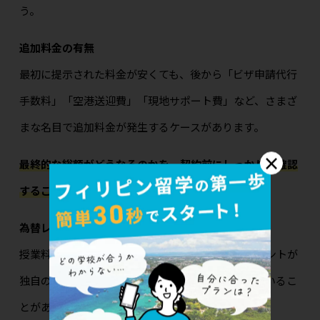
う。
追加料金の有無
最初に提示された料金が安くても、後から「ビザ申請代行
手数料」「空港送迎費」「現地サポート費」など、さまざ
まな名目で追加料金が発生するケースがあります。
×
最終的な総額がどうなるのかを、契約前にしっかりと確認
することが重要です。
為替レートの上乗せ
授業料や現地費用を日本円で支払う場合、エージェントが
独自の為替レートを設定し、そこに上乗せを行っているこ
とがあります。