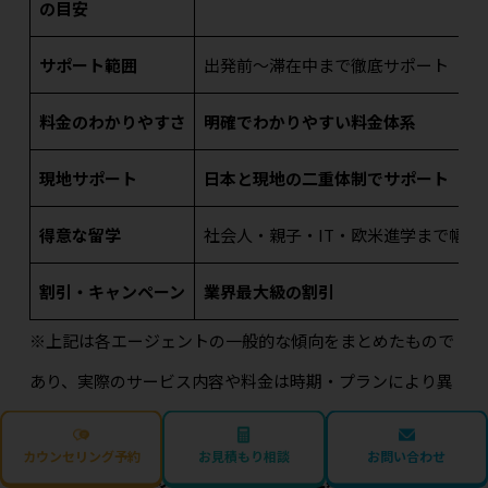
の目安
サポート範囲
出発前〜滞在中まで徹底サポート
料金のわかりやすさ
明確でわかりやすい料金体系
現地サポート
日本と現地の二重体制でサポート
得意な留学
社会人・親子・IT・欧米進学まで幅広
割引・キャンペーン
業界最大級の割引
※上記は各エージェントの一般的な傾向をまとめたもので
あり、実際のサービス内容や料金は時期・プランにより異
なります。詳細は必ず各エージェントへご確認ください。
カウンセリング予約
お見積もり相談
お問い合わせ
目的別のおすすめ（語学力アップ／短期集中／社会人