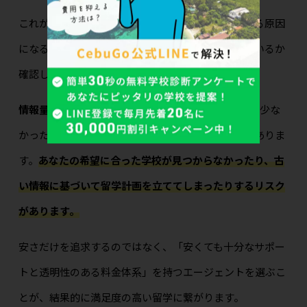
これが隠れたコストとなり、留学費用を高くしている原因
になることもあります。適正なレートで計算されているか
確認しましょう。
情報量と情報の鮮度:
安いエージェントは、提携校が少な
かったり、現地情報の更新が遅かったりする場合がありま
す。
あなたの希望に合った学校が見つからなかったり、古
い情報に基づいて留学計画を立ててしまったりするリスク
があります。
安さだけを追求するのではなく、「安くても十分なサポー
トと透明性のある料金体系」を持つエージェントを選ぶこ
とが、結果的に満足度の高い留学に繋がります。