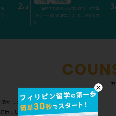
その他
語学学習
2
3
nd
「留学すれば考える力が育つ」は本当
全版｜
か？——867の研究が出した、意外な答
セブ・
え
カ
×
を活かして
お伝えします。