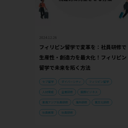
2024.12.26
フィリピン留学で変革を：社員研修で
生産性・創造力を最大化！フィリピン
留学で未来を拓く方法
セブ留学
ダイバーシティ
フィリピン留学
人材育成
企業研修
国際ビジネス
東南アジア社員研修
海外研修
異文化研修
社員教育
社員研修