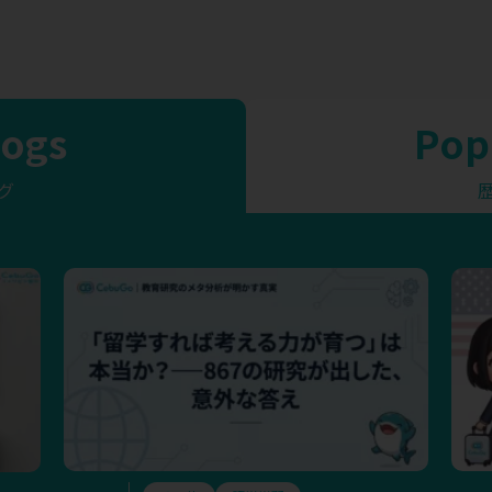
logs
Pop
グ