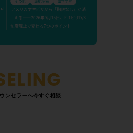
その他
渡航準備
語学学習
rd
アメリカ学生ビザから「期限なし」が消
える——2026年9月15日、F-1ビザD/S
制度廃止で変わる7つのポイント
ウンセラーへ今すぐ相談