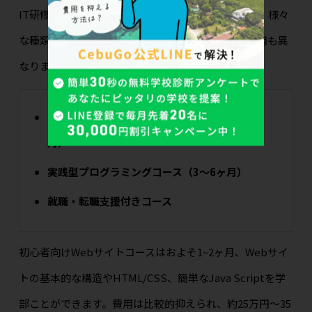
IT研修コースには、初心者向けから即戦力養成まで、様々
な種類があります。コースの内容や期間によって費用も異
なります。
初心者向けWebサイト制作コース（1〜2ヶ
月）
実践型プログラミングコース（3〜6ヶ月）
就職・転職支援付きコース
初心者向けWebサイトコースはおよそ1~2ヶ月、Webサイ
トの基本的な構造やHTML/CSS、簡単なJava Scriptを学
部ことができます。費用は比較的抑えられ、約25万円〜35