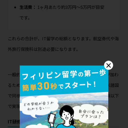
生活費：
1ヶ月あたり約3万円〜5万円が目安
です。
これらの合計が、IT留学の総額となります。航空券代や海
外旅行保険料は別途必要になります。
×
一般的な語学留学に比べて、IT専門レッスンの費用が加わ
るため、やや高くなる傾向にあります。しかし、欧米諸国
で同様のプログラムを受ける場合と比較すると、半額以下
で実現できることがほとんどです。
IT研修コースの種類別費用