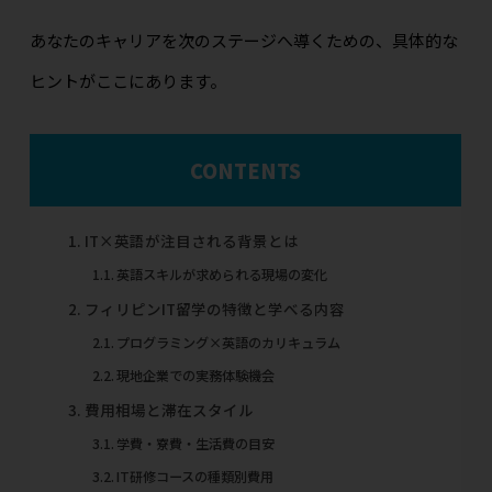
あなたのキャリアを次のステージへ導くための、具体的な
ヒントがここにあります。
CONTENTS
IT×英語が注目される背景とは
英語スキルが求められる現場の変化
フィリピンIT留学の特徴と学べる内容
プログラミング×英語のカリキュラム
現地企業での実務体験機会
費用相場と滞在スタイル
学費・寮費・生活費の目安
IT研修コースの種類別費用