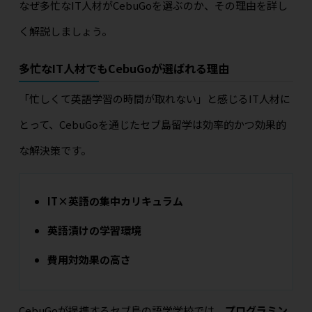
なぜ多忙なIT人材がCebuGoを選ぶのか、その理由を詳し
く解説しましょう。
多忙なIT人材でもCebuGoが選ばれる理由
「忙しくて英語学習の時間が取れない」と感じるIT人材に
とって、CebuGoを通じたセブ島留学は効率的かつ効果的
な解決策です。
IT×英語の集中カリキュラム
英語漬けの学習環境
費用対効果の高さ
CebuGoが提携するセブ島の語学学校では、
プログラミン