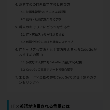
おすすめのIT系語学学校と選び方
技術重視型 vs ビジネス英語型
就職・転職支援のある学校
将来のキャリアにどうつながるか
IT×英語スキルが活きる場面
転職や独立に向けた準備のステップ
ITキャリアも英語力も！両方叶えるならCebuGoが
おすすめの理由
多忙なIT人材でもCebuGoが選ばれる理由
CebuGoの充実サポートで安心留学
まとめ｜IT×英語の夢をCebuGoで実現！無料カウ
ンセリングへ
IT×英語が注目される背景とは