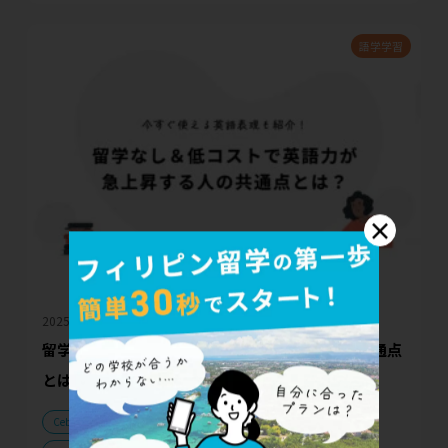
語学学習
×
2025.03.26
留学なし＆低コストで英語力が急上昇する人の共通点
とは？
CebuGoサポート
フィリピン留学
単語力
句動詞