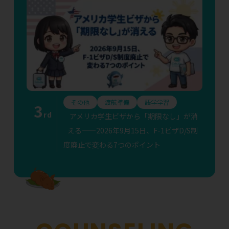
その他
渡航準備
語学学習
3
rd
アメリカ学生ビザから「期限なし」が消
える——2026年9月15日、F-1ビザD/S制
度廃止で変わる7つのポイント