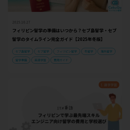
2025.10.27
フィリピン留学の準備はいつから？セブ島留学・セブ
留学のタイムライン完全ガイド【2025年冬版】
セブ島留学
セブ留学
フィリピン留学
冬留学
海外留学
留学準備
英語学習
費用ガイド
留学プラン
渡航準備
語学学習